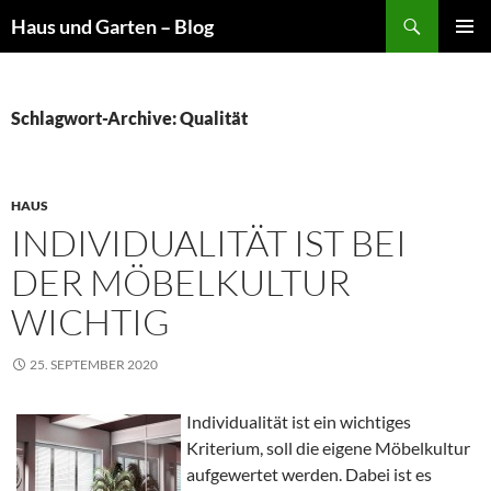
Suchen
Haus und Garten – Blog
ZUM
PRIMÄR
INHALT
MENÜ
SPRINGEN
Schlagwort-Archive: Qualität
HAUS
INDIVIDUALITÄT IST BEI
DER MÖBELKULTUR
WICHTIG
25. SEPTEMBER 2020
Individualität ist ein wichtiges
Kriterium, soll die eigene Möbelkultur
aufgewertet werden. Dabei ist es