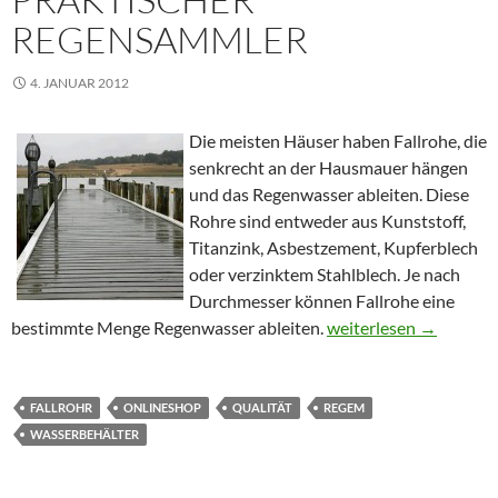
REGENSAMMLER
4. JANUAR 2012
Die meisten Häuser haben Fallrohe, die
senkrecht an der Hausmauer hängen
und das Regenwasser ableiten. Diese
Rohre sind entweder aus Kunststoff,
Titanzink, Asbestzement, Kupferblech
oder verzinktem Stahlblech. Je nach
Durchmesser können Fallrohe eine
bestimmte Menge Regenwasser ableiten.
Praktischer Regensam
weiterlesen
→
FALLROHR
ONLINESHOP
QUALITÄT
REGEM
WASSERBEHÄLTER