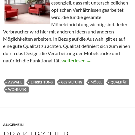
essenziell, dass mit unterschiedlichen
optischen Verhältnissen gearbeitet
wird, die für die gesamte
Möbeleinrichtung wichtig sind. Jeder
Verbraucher wird hier mit anderen Ideen und anderen
Möglichkeiten arbeiten. In Bezug auf die Auswahl gilt es auf
eine gute Qualität zu achten. Qualität definiert sich zum einen
durch das Design, die Verarbeitung der Möbelstücke und
natürlich die Funktionalität.
Individualität ist bei der Möbelkult
weiterlesen
→
ASWAHL
EINRICHTUNG
GESTALTUNG
MÖBEL
QUALITÄT
WOHNUNG
ALLGEMEIN
PRAKTISCHER