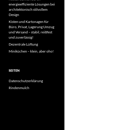
energieeffiziente Lösungen bei
architektonisch stilvollem
Design
Kisten und Kartonagen für
Büro, Privat, Lagerung Umzug
und Versand – stabil, reißfest
und zuverlässig!
Dezentrale Lüftung
Miniküchen – klein, aber oho!
SEITEN
Datenschutzerklärung
Rindenmulch