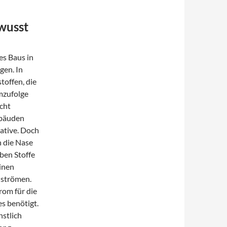
ewusst
es Baus in
gen. In
toffen, die
mzufolge
icht
ebäuden
ative. Doch
n die Nase
ben Stoffe
einen
 strömen.
rom für die
s benötigt.
stlich