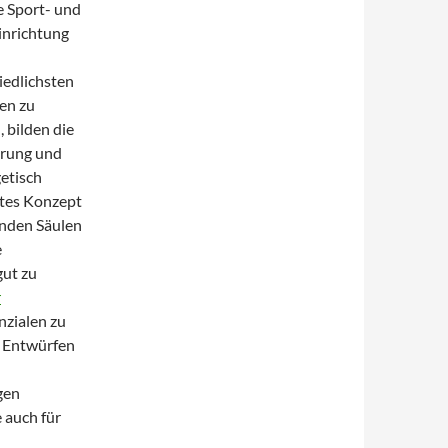
e Sport- und
einrichtung
iedlichsten
ten zu
, bilden die
rung und
getisch
ltes Konzept
enden Säulen
e
gut zu
r
nzialen zu
n Entwürfen
gen
 auch für