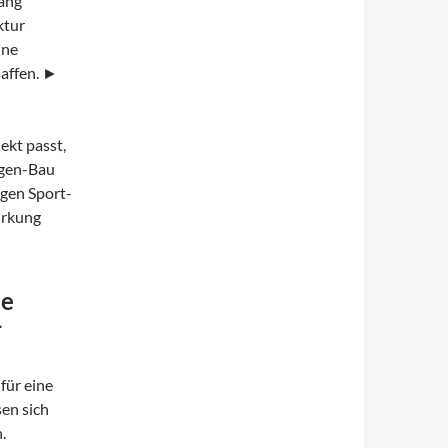
fang
ktur
ine
haffen. ►
ekt passt,
agen-Bau
igen Sport-
irkung
le
-
für eine
en sich
.