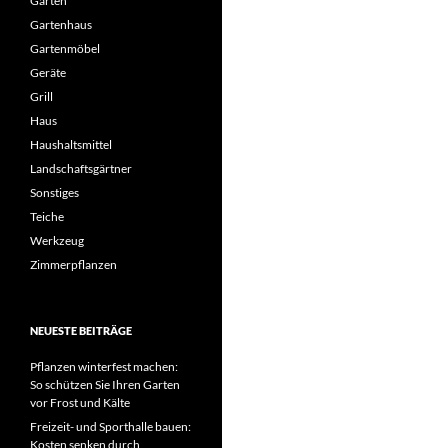
Garten
Gartenhaus
Gartenmöbel
Geräte
Grill
Haus
Haushaltsmittel
Landschaftsgärtner
Sonstiges
Teiche
Werkzeug
Zimmerpflanzen
NEUESTE BEITRÄGE
Pflanzen winterfest machen:
So schützen Sie Ihren Garten
vor Frost und Kälte
Freizeit- und Sporthalle bauen:
Kosten senken durch