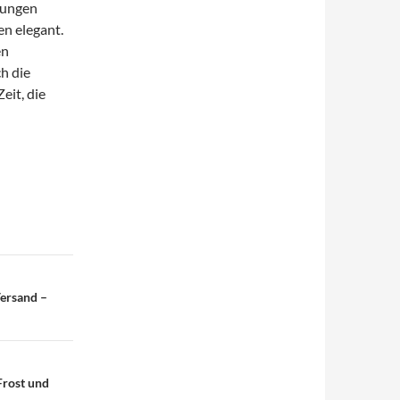
tungen
en elegant.
en
h die
eit, die
Versand –
Frost und