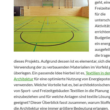
geht, ein
Freizeit
für die
untersch
Aktivitä
errichten
Budgetie
ein ener
ausgefei
die trag
dieses Projekts. Aufgrund dessen ist es elementar, sich di
Verwendung der zu verbauenden Materialien im Vorfeld 
überlegen. Ein passende Idee hierbei ist es,
Textilien in de
Architektur
für eine optimierte Nutzung von Energiepote
verwenden. Welche Vorteile hat es, bei architektonische
von Sport- und Freizeitgebäuden Textilien in die Planung
einzubeziehen und für welche Anlagen sind textile Lösun
geeignet? Dieser Überblick fasst zusammen, warum Stoffe
die Architektur eine immer größere Bedeutung erlangen.