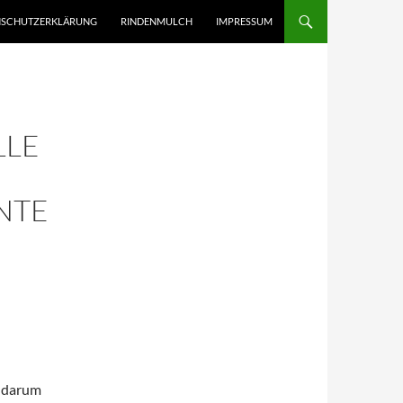
NHALT SPRINGEN
NSCHUTZERKLÄRUNG
RINDENMULCH
IMPRESSUM
LLE
NTE
 darum