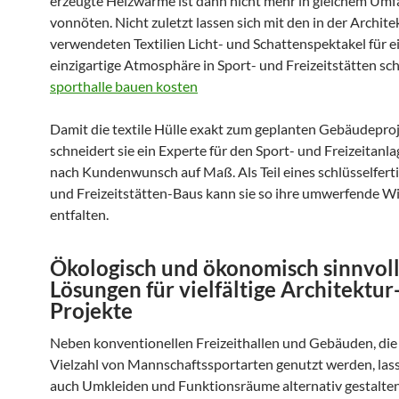
erzeugte Heizwärme ist dann nicht mehr in gleichem Um
vonnöten. Nicht zuletzt lassen sich mit den in der Archite
verwendeten Textilien Licht- und Schattenspektakel für e
einzigartige Atmosphäre in Sport- und Freizeitstätten sc
sporthalle bauen kosten
Damit die textile Hülle exakt zum geplanten Gebäudeproj
schneidert sie ein Experte für den Sport- und Freizeitanl
nach Kundenwunsch auf Maß. Als Teil eines schlüsselfert
und Freizeitstätten-Baus kann sie so ihre umwerfende W
entfalten.
Ökologisch und ökonomisch sinnvol
Lösungen für vielfältige Architektur
Projekte
Neben konventionellen Freizeithallen und Gebäuden, die 
Vielzahl von Mannschaftssportarten genutzt werden, lass
auch Umkleiden und Funktionsräume alternativ gestalten