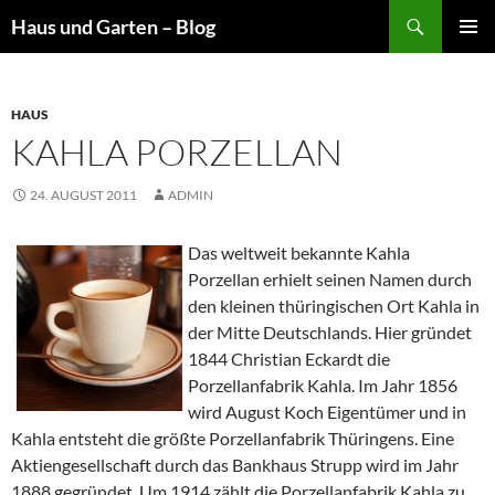
Suchen
Haus und Garten – Blog
ZUM
PRIMÄR
INHALT
MENÜ
SPRINGEN
HAUS
KAHLA PORZELLAN
24. AUGUST 2011
ADMIN
Das weltweit bekannte Kahla
Porzellan erhielt seinen Namen durch
den kleinen thüringischen Ort Kahla in
der Mitte Deutschlands. Hier gründet
1844 Christian Eckardt die
Porzellanfabrik Kahla. Im Jahr 1856
wird August Koch Eigentümer und in
Kahla entsteht die größte Porzellanfabrik Thüringens. Eine
Aktiengesellschaft durch das Bankhaus Strupp wird im Jahr
1888 gegründet.
Um 1914 zählt die Porzellanfabrik Kahla zu