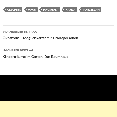
GESCHIRR
HAUS
HAUSHALT
KAHLA
PORZELLAN
VORHERIGER BEITRAG
Beitragsnavigation
Ökostrom – Möglichkeiten für Privatpersonen
NÄCHSTER BEITRAG
Kinderträume im Garten: Das Baumhaus