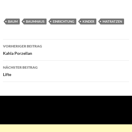
BAUM
BAUMHAUS
EINRICHTUNG
KINDER
MATRATZEN
VORHERIGER BEITRAG
Beitragsnavigation
Kahla Porzellan
NÄCHSTER BEITRAG
Lifte