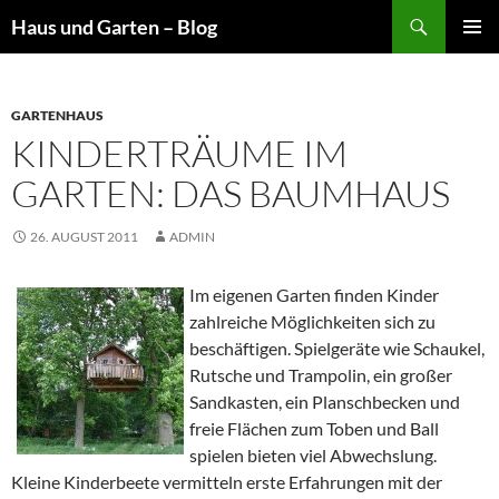
Suchen
Haus und Garten – Blog
ZUM
PRIMÄR
INHALT
MENÜ
SPRINGEN
GARTENHAUS
KINDERTRÄUME IM
GARTEN: DAS BAUMHAUS
26. AUGUST 2011
ADMIN
Im eigenen Garten finden Kinder
zahlreiche Möglichkeiten sich zu
beschäftigen. Spielgeräte wie Schaukel,
Rutsche und Trampolin, ein großer
Sandkasten, ein Planschbecken und
freie Flächen zum Toben und Ball
spielen bieten viel Abwechslung.
Kleine Kinderbeete vermitteln erste Erfahrungen mit der