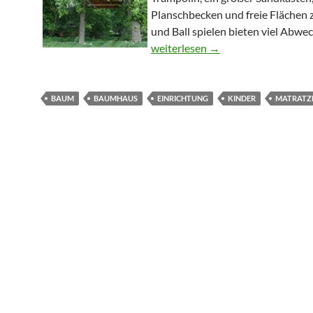
Planschbecken und freie Flächen
und Ball spielen bieten viel Abwe
Kinderträume im Garten: Das B
weiterlesen
→
BAUM
BAUMHAUS
EINRICHTUNG
KINDER
MATRATZ