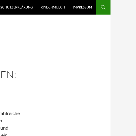
NHALT SPRINGEN
NSCHUTZERKLÄRUNG
RINDENMULCH
IMPRESSUM
EN:
zahlreiche
n.
 und
 ein