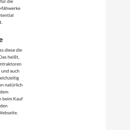
für die
e Mähwerke
tential
t.
e
ss diese die
Das heißt,
intraktoren
s und auch
eichzeitig
n natürlich
t dem
ch beim Kauf
 den
 Webseite.