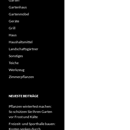
Garten
Gartenhaus
Gartenmöbel
Geräte
Grill
Haus
Haushaltsmittel
Landschaftsgärtner
Sonstiges
Teiche
Werkzeug
Zimmerpflanzen
NEUESTE BEITRÄGE
Pflanzen winterfest machen:
So schützen Sie Ihren Garten
vor Frost und Kälte
Freizeit- und Sporthalle bauen:
Kosten senken durch