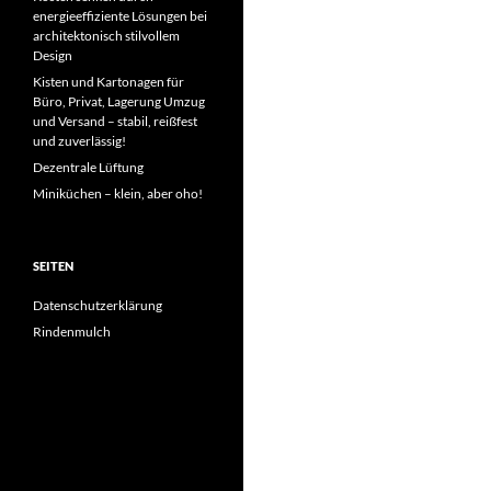
energieeffiziente Lösungen bei
architektonisch stilvollem
Design
Kisten und Kartonagen für
Büro, Privat, Lagerung Umzug
und Versand – stabil, reißfest
und zuverlässig!
Dezentrale Lüftung
Miniküchen – klein, aber oho!
SEITEN
Datenschutzerklärung
Rindenmulch