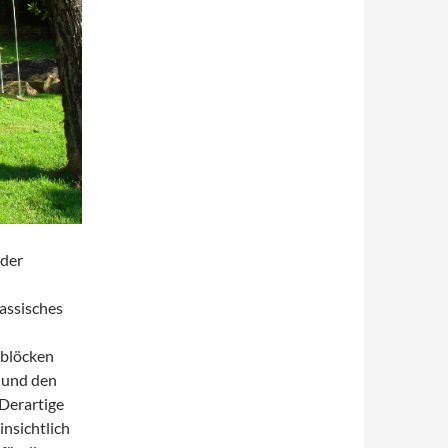
 der
lassisches
nblöcken
r und den
Derartige
nsichtlich