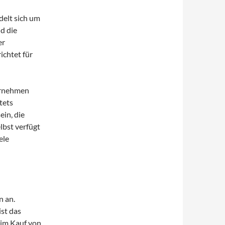
delt sich um
d die
er
ichtet für
ernehmen
tets
ein, die
bst verfügt
ele
n an.
ist das
eim Kauf von