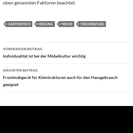
oben genannten Faktoren beachtet.
GARTENTEICH
HEIZUNG
TEICHE
TEICHHEIZUNG
VORHERIGER BEITRAG
Beitragsnavigation
Individualität ist bei der Möbelkultur wichtig
NÄCHSTER BEITRAG
Frontmähgerät für Kleintraktoren auch für den Hausgebrauch
geeignet