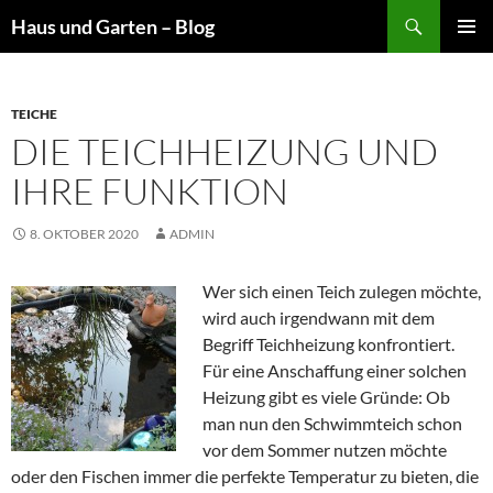
Suchen
Haus und Garten – Blog
ZUM
PRIMÄR
INHALT
MENÜ
SPRINGEN
TEICHE
DIE TEICHHEIZUNG UND
IHRE FUNKTION
8. OKTOBER 2020
ADMIN
Wer sich einen Teich zulegen möchte,
wird auch irgendwann mit dem
Begriff Teichheizung konfrontiert.
Für eine Anschaffung einer solchen
Heizung gibt es viele Gründe: Ob
man nun den Schwimmteich schon
vor dem Sommer nutzen möchte
oder den Fischen immer die perfekte Temperatur zu bieten, die