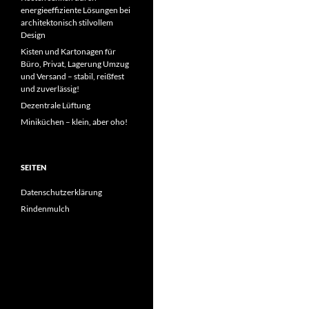
energieeffiziente Lösungen bei
architektonisch stilvollem
Design
Kisten und Kartonagen für
Büro, Privat, Lagerung Umzug
und Versand – stabil, reißfest
und zuverlässig!
Dezentrale Lüftung
Miniküchen – klein, aber oho!
SEITEN
Datenschutzerklärung
Rindenmulch