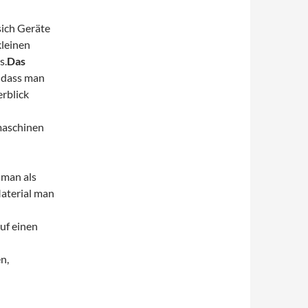
sich Geräte
kleinen
s.
Das
, dass man
rblick
maschinen
 man als
Material man
uf einen
n,