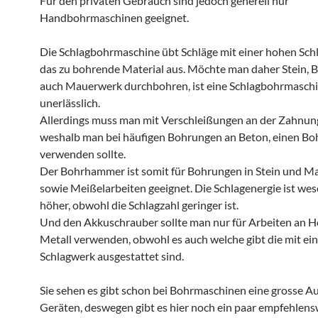
Für den privaten Gebrauch sind jedoch generell nur
Handbohrmaschinen geeignet.
Die Schlagbohrmaschine übt Schläge mit einer hohen Schl
das zu bohrende Material aus. Möchte man daher Stein, 
auch Mauerwerk durchbohren, ist eine Schlagbohrmasch
unerlässlich.
Allerdings muss man mit Verschleißungen an der Zahnun
weshalb man bei häufigen Bohrungen an Beton, einen 
verwenden sollte.
Der Bohrhammer ist somit für Bohrungen in Stein und 
sowie Meißelarbeiten geeignet. Die Schlagenergie ist wes
höher, obwohl die Schlagzahl geringer ist.
Und den Akkuschrauber sollte man nur für Arbeiten an H
Metall verwenden, obwohl es auch welche gibt die mit ei
Schlagwerk ausgestattet sind.
Sie sehen es gibt schon bei Bohrmaschinen eine grosse A
Geräten, deswegen gibt es hier noch ein paar empfehlen