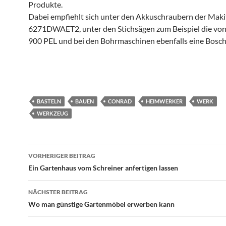
Produkte.
Dabei empfiehlt sich unter den Akkuschraubern der Maki
6271DWAET2, unter den Stichsägen zum Beispiel die vo
900 PEL und bei den Bohrmaschinen ebenfalls eine Bosc
BASTELN
BAUEN
CONRAD
HEIMWERKER
WERK
WERKZEUG
VORHERIGER BEITRAG
Beitragsnavigation
Ein Gartenhaus vom Schreiner anfertigen lassen
NÄCHSTER BEITRAG
Wo man günstige Gartenmöbel erwerben kann