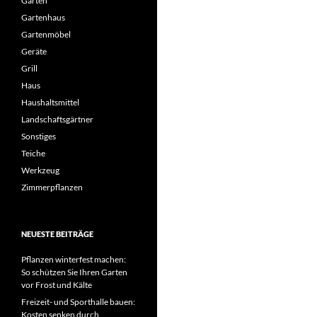
Garten
Gartenhaus
Gartenmöbel
Geräte
Grill
Haus
Haushaltsmittel
Landschaftsgärtner
Sonstiges
Teiche
Werkzeug
Zimmerpflanzen
NEUESTE BEITRÄGE
Pflanzen winterfest machen:
So schützen Sie Ihren Garten
vor Frost und Kälte
Freizeit- und Sporthalle bauen:
Kosten senken durch