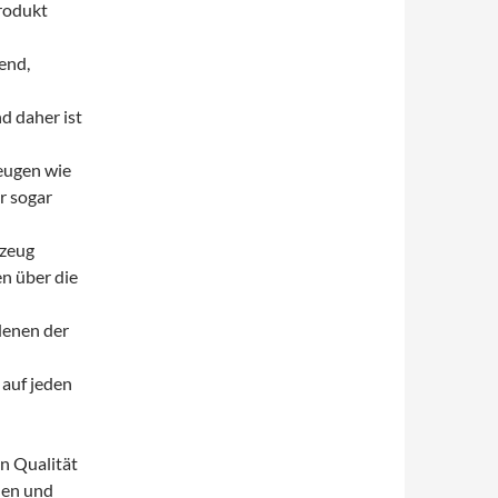
rodukt
end,
d daher ist
eugen wie
r sogar
kzeug
n über die
 denen der
auf jeden
n Qualität
den und