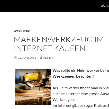
ZUM I
DATE
WERKZEUG
MARKENWERKZEUG IM
INTERNET KAUFEN
22. JUNI 2011
ADMIN
Was sollte ein Heimwerker beim
Werkzeugen beachten?
Als Heimwerker findet man in Mä
auch im Internet eine grosse Aus
Werkzeugen.
Im Internet gibt es sogar Preissu