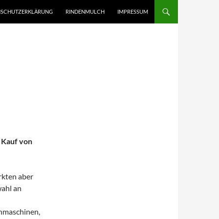
NHALT SPRINGEN
NSCHUTZERKLÄRUNG
RINDENMULCH
IMPRESSUM
 Kauf von
rkten aber
wahl an
chmaschinen,