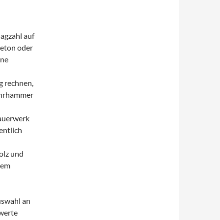
agzahl auf
Beton oder
ine
g rechnen,
Bohrhammer
Mauerwerk
entlich
olz und
nem
uswahl an
swerte