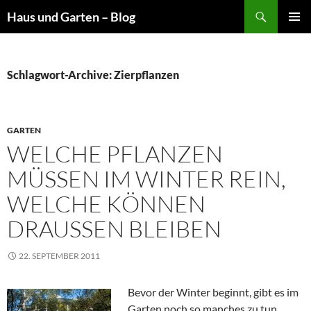
Suchen
Haus und Garten – Blog
ZUM
PRIMÄR
INHALT
MENÜ
SPRINGEN
Schlagwort-Archive: Zierpflanzen
GARTEN
WELCHE PFLANZEN
MÜSSEN IM WINTER REIN,
WELCHE KÖNNEN
DRAUSSEN BLEIBEN
22. SEPTEMBER 2011
Bevor der Winter beginnt, gibt es im
Garten noch so manches zu tun.