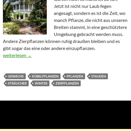
Jetzt ist nicht nur Laub fegen
angesagt, sondern es ist die Zeit, wo
manch Pflanze, die nicht aus unseren
Breiten stammt, in eine geschütztere
Umgebung gebracht werden muss.
Andere Zierpflanzen können ruhig draußen bleiben und es
gibt sogar das eine oder andere einzupflanzen.
Welche Pflanzen müssen im Winter rein, welche können Drauße
weiterlesen
→
GEWÄCHS
KÜBELPFLANZEN
PFLANZEN
STAUDEN
STRÄUCHER
WINTER
ZIERPFLANZEN