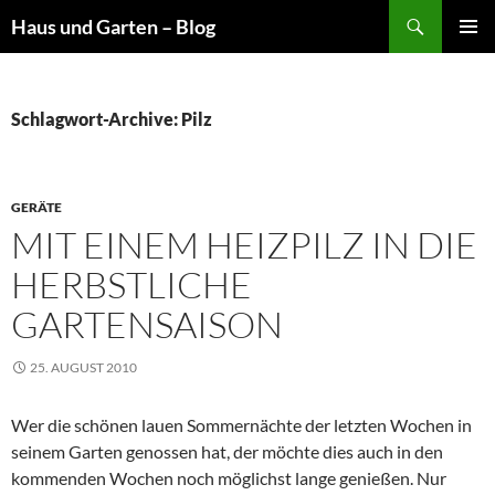
Suchen
Haus und Garten – Blog
ZUM
PRIMÄR
INHALT
MENÜ
SPRINGEN
Schlagwort-Archive: Pilz
GERÄTE
MIT EINEM HEIZPILZ IN DIE
HERBSTLICHE
GARTENSAISON
25. AUGUST 2010
Wer die schönen lauen Sommernächte der letzten Wochen in
seinem Garten genossen hat, der möchte dies auch in den
kommenden Wochen noch möglichst lange genießen. Nur