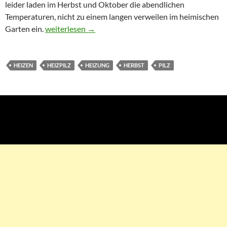
leider laden im Herbst und Oktober die abendlichen
Temperaturen, nicht zu einem langen verweilen im heimischen
Garten ein.
Mit einem Heizpilz in die herbstliche Gartensaison
weiterlesen
→
HEIZEN
HEIZPILZ
HEIZUNG
HERBST
PILZ