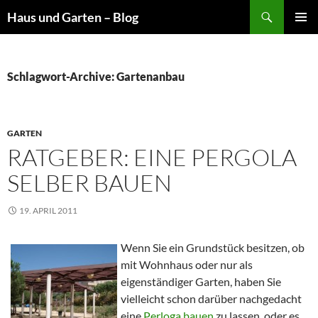
Suchen
Haus und Garten – Blog
ZUM
PRIMÄR
INHALT
MENÜ
SPRINGEN
Schlagwort-Archive: Gartenanbau
GARTEN
RATGEBER: EINE PERGOLA
SELBER BAUEN
19. APRIL 2011
Wenn Sie ein Grundstück besitzen, ob
mit Wohnhaus oder nur als
eigenständiger Garten, haben Sie
vielleicht schon darüber nachgedacht
eine
Perloga bauen
zu lassen, oder es