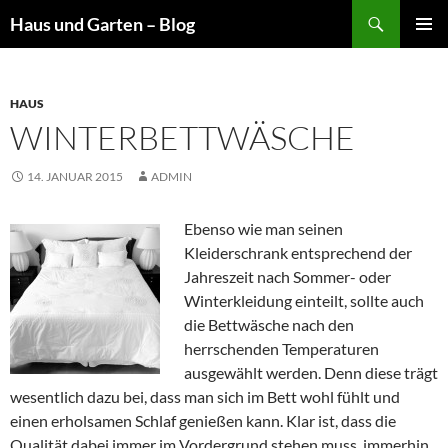
Suchen
Haus und Garten – Blog
ZUM
PRIMÄR
INHALT
MENÜ
SPRINGEN
HAUS
WINTERBETTWÄSCHE
14. JANUAR 2015
ADMIN
Ebenso wie man seinen
Kleiderschrank entsprechend der
Jahreszeit nach Sommer- oder
Winterkleidung einteilt, sollte auch
die Bettwäsche nach den
herrschenden Temperaturen
ausgewählt werden. Denn diese trägt
wesentlich dazu bei, dass man sich im Bett wohl fühlt und
einen erholsamen Schlaf genießen kann. Klar ist, dass die
Qualität dabei immer im Vordergrund stehen muss, immerhin