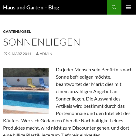
Suchen
Haus und Garten – Blog
ZUM
PRIMÄR
INHALT
MENÜ
SPRINGEN
GARTENMÖBEL
SONNENLIEGEN
9. MÄRZ 2011
ADMIN
Da jeder Mensch sein Bedürfnis nach
Sonne befriedigen möchte,
beantwortet der Markt dies mit
einem unzähligen Angebot an
Sonnenliegen. Die Auswahl des
Artikels wird bestimmt durch das
Portemonnaie und den Intellekt des
Käufers. Wer sich Gedanken über die Nachhaltigkeit eines
Produktes macht, wird nicht zum Discounter gehen, und dort
eine billige Plastikliege zum Tiefpreis einkaufen.