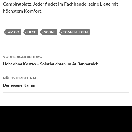
Campingplatz. Jeder findet im Fachhandel seine Liege mit
höchstem Komfort.
AMIGO
LIEGE
SONNE
SONNENLIEGEN
VORHERIGER BEITRAG
Beitragsnavigation
Licht ohne Kosten – Solarleuchten im Außenbereich
NÄCHSTER BEITRAG
Der eigene Kamin