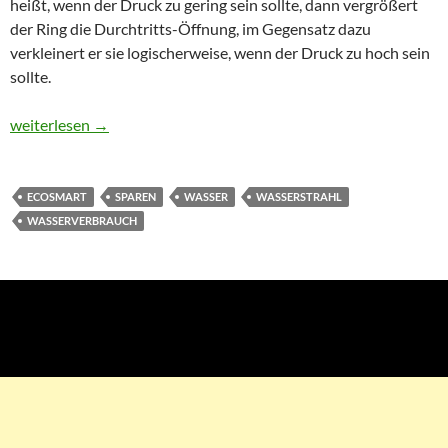
heißt, wenn der Druck zu gering sein sollte, dann vergrößert
der Ring die Durchtritts-Öffnung, im Gegensatz dazu
verkleinert er sie logischerweise, wenn der Druck zu hoch sein
sollte.
Zukunftsweisende Technologie
weiterlesen
→
ECOSMART
SPAREN
WASSER
WASSERSTRAHL
WASSERVERBRAUCH