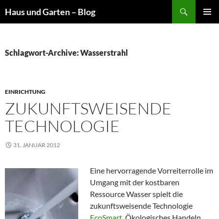
Suchen
Haus und Garten – Blog
ZUM
PRIMÄR
INHALT
MENÜ
SPRINGEN
Schlagwort-Archive: Wasserstrahl
EINRICHTUNG
ZUKUNFTSWEISENDE
TECHNOLOGIE
31. JANUAR 2012
Eine hervorragende Vorreiterrolle im
Umgang mit der kostbaren
Ressource Wasser spielt die
zukunftsweisende Technologie
EcoSmart
. Ökologisches Handeln