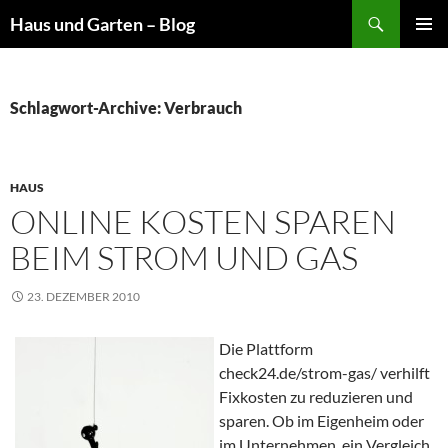
Suchen
Haus und Garten – Blog
ZUM
PRIMÄR
INHALT
MENÜ
SPRINGEN
Schlagwort-Archive: Verbrauch
HAUS
ONLINE KOSTEN SPAREN
BEIM STROM UND GAS
23. DEZEMBER 2010
Die Plattform
check24.de/strom-gas/ verhilft
Fixkosten zu reduzieren und
sparen. Ob im Eigenheim oder
im Unternehmen, ein Vergleich