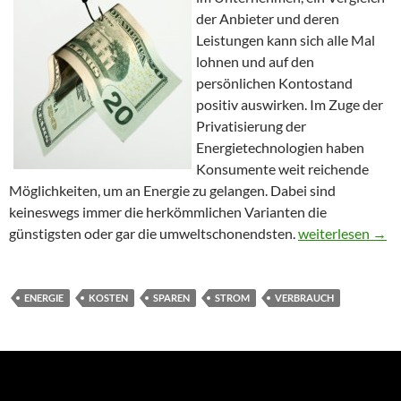
der Anbieter und deren
Leistungen kann sich alle Mal
lohnen und auf den
persönlichen Kontostand
positiv auswirken. Im Zuge der
Privatisierung der
Energietechnologien haben
Konsumente weit reichende
Möglichkeiten, um an Energie zu gelangen. Dabei sind
keineswegs immer die herkömmlichen Varianten die
günstigsten oder gar die umweltschonendsten.
Online Kosten s
weiterlesen
→
ENERGIE
KOSTEN
SPAREN
STROM
VERBRAUCH