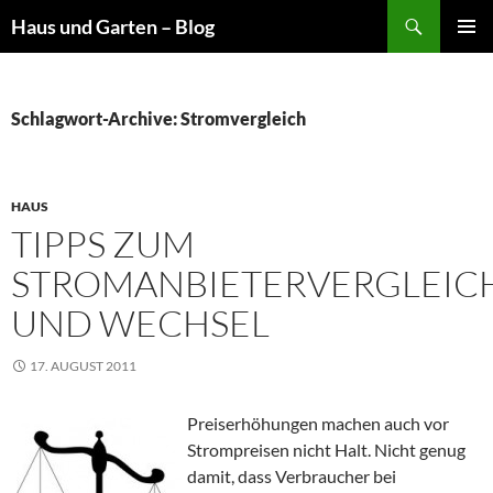
Suchen
Haus und Garten – Blog
ZUM
PRIMÄR
INHALT
MENÜ
SPRINGEN
Schlagwort-Archive: Stromvergleich
HAUS
TIPPS ZUM
STROMANBIETERVERGLEIC
UND WECHSEL
17. AUGUST 2011
Preiserhöhungen machen auch vor
Strompreisen nicht Halt. Nicht genug
damit, dass Verbraucher bei