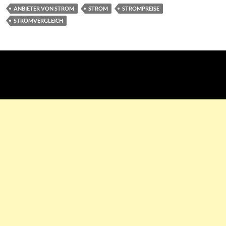
ANBIETER VON STROM
STROM
STROMPREISE
STROMVERGLEICH