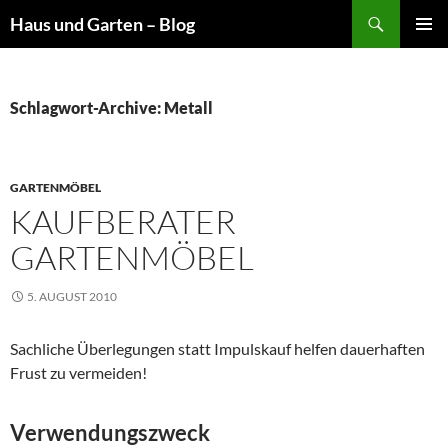
Suchen
Haus und Garten – Blog
ZUM
PRIMÄR
INHALT
MENÜ
SPRINGEN
Schlagwort-Archive: Metall
GARTENMÖBEL
KAUFBERATER
GARTENMÖBEL
5. AUGUST 2010
Sachliche Überlegungen statt Impulskauf helfen dauerhaften
Frust zu vermeiden!
Verwendungszweck