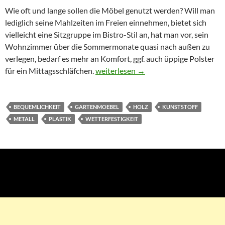
Wie oft und lange sollen die Möbel genutzt werden? Will man
lediglich seine Mahlzeiten im Freien einnehmen, bietet sich
vielleicht eine Sitzgruppe im Bistro-Stil an, hat man vor, sein
Wohnzimmer über die Sommermonate quasi nach außen zu
verlegen, bedarf es mehr an Komfort, ggf. auch üppige Polster
für ein Mittagsschläfchen.
Kaufberater Gartenmöbel
weiterlesen
→
BEQUEMLICHKEIT
GARTENMOEBEL
HOLZ
KUNSTSTOFF
METALL
PLASTIK
WETTERFESTIGKEIT