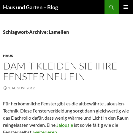
Suchen
Haus und Garten – Blog
ZUM
PRIMÄR
INHALT
MENÜ
SPRINGEN
Schlagwort-Archive: Lamellen
HAUS
DAMIT KLEIDEN SIE IHRE
FENSTER NEU EIN
1. AUGUST 2012
Für herkömmliche Fenster gibt es die altbewährte Jalousien-
Technik. Diese Fensterverkleidung sorgt dann gleichwertig wie
das Dachrollo dafür, dass wenig Wärme und Licht in den Raum
reingelassen werden. Eine
Jalousie
ist so vielfältig wie die
Fenster selbst.
Damit kleiden Sie ihre Fenster neu ein
weiterlesen
→