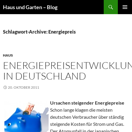
Suchen
Haus und Garten – Blog
ZUM
PRIMÄR
INHALT
MENÜ
SPRINGEN
Schlagwort-Archive: Energiepreis
HAUS
ENERGIEPREISENTWICKLU
IN DEUTSCHLAND
20. OKTOBER 2011
Ursachen steigender Energiepreise
Schon lange klagen die meisten
deutschen Verbraucher über ständig
steigende Kosten für Strom und Gas.
Der Atomunfall in der japanischen