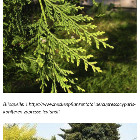
Bildquelle: 1 https://www.heckenpflanzentotal.de/cupressocyparis-
koniferen-zypresse-leylandii