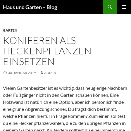
Suchen
Haus und Garten – Blog
ZUM
PRIMÄR
INHALT
MENÜ
SPRINGEN
GARTEN
KONIFEREN ALS
HECKENPFLANZEN
EINSETZEN
30. JANUAR 2019
ADMIN
Vielen Gartenbesitzer ist es wichtig, dass neugierige Nachbarn
oder Fußgänger nicht in den Garten schauen können. Eine
Holzwand ist natürlich eine Option, aber ich persönlich finde
eine grüne Abgrenzung schöner. Du fragst dich bestimmt,
welche Pflanzen hierfür in Frage kommen? Zum einen solltest
du eine Heckenpflanze wählen, die zu den übrigen Pflanzen in
deinem Garten passt. Außerdem solltest du eine immergrüne